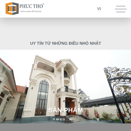
VI
U
Y
T
Í
N
T
Ừ
N
H
Ữ
N
G
Đ
I
Ề
U
N
H
Ỏ
N
H
Ấ
T
S
Ả
N
P
H
Ẩ
M