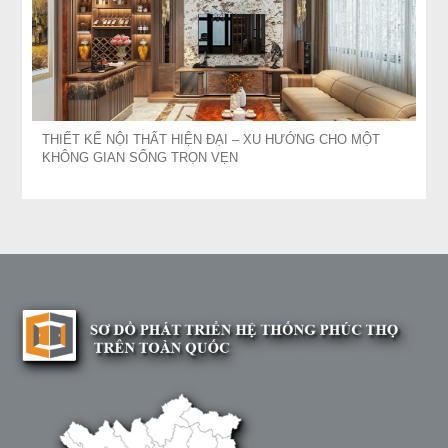
THIẾT KẾ NỘI THẤT HIỆN ĐẠI – XU HƯỚNG CHO MỘT
KHÔNG GIAN SỐNG TRỌN VẸN