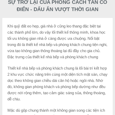
SỰ TRỞ LẠI CỦA PHONG CÁCH TÂN CỔ
ĐIỂN - DẤU ẤN VƯỢT THỜI GIAN
Khi quỹ đất eo hẹp, giá nhà ở cũng leo thang đặc biệt tại
các thành phố lớn, do vậy lối thiết kế thông minh, khoa học
tối ưu không gian nhà ở càng được ưa chuộng. Nổi bật
trong đó là thiết kế nhà bếp và phòng khách chung tiện nghi,
vừa tạo không gian thông thoáng lại đủ đầy cho gia chủ.
Đặc trưng của thiết kế nhà bếp và phòng khách chung
Thiết kế nhà bếp và phòng khách chung là lối bài trí kết hợp
2 khu vực chức năng trên cùng một diện tích mặt sàn, chạy
dọc theo không gian chiều dài căn hộ hoặc ngôi nhà. Nhờ
đó, không gian phòng khách và phòng bếp dường như đều
được nới rộng thêm, tạo cảm giác sáng sủa, thông thoáng,
dễ chịu.
Mặc dù gộp chung thành một không gian song các tiện ích