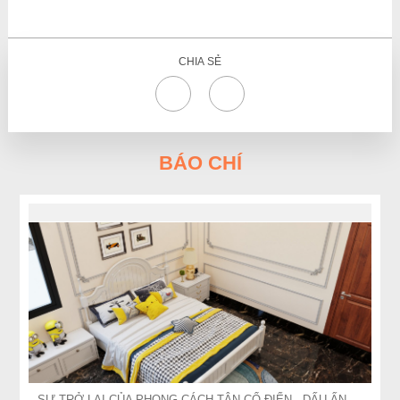
CHIA SẺ
BÁO CHÍ
SỰ TRỞ LẠI CỦA PHONG CÁCH TÂN CỔ ĐIỂN - DẤU ẤN