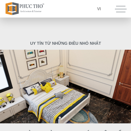
VI
U
Y
T
Í
N
T
Ừ
N
H
Ữ
N
G
Đ
I
Ề
U
N
H
Ỏ
N
H
Ấ
T