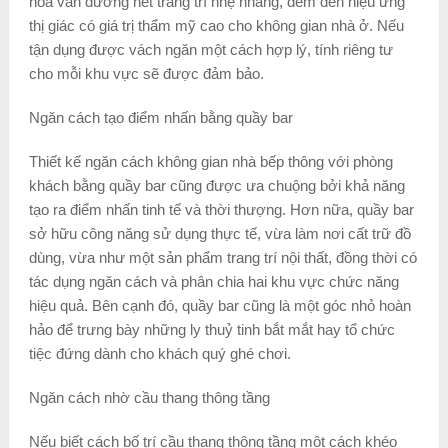
hoa văn đường nét trang trí nhẹ nhàng, đem đến hiệu ứng
thị giác có giá trị thẩm mỹ cao cho không gian nhà ở. Nếu
tận dụng được vách ngăn một cách hợp lý, tính riêng tư
cho mỗi khu vực sẽ được đảm bảo.
Ngăn cách tạo điểm nhấn bằng quầy bar
Thiết kế ngăn cách không gian nhà bếp thông với phòng
khách bằng quầy bar cũng được ưa chuộng bởi khả năng
tạo ra điểm nhấn tinh tế và thời thượng. Hơn nữa, quầy bar
sở hữu công năng sử dụng thực tế, vừa làm nơi cất trữ đồ
dùng, vừa như một sản phẩm trang trí nội thất, đồng thời có
tác dụng ngăn cách và phân chia hai khu vực chức năng
hiệu quả. Bên cạnh đó, quầy bar cũng là một góc nhỏ hoàn
hảo để trưng bày những ly thuỷ tinh bắt mắt hay tổ chức
tiệc đứng dành cho khách quý ghé chơi.
Ngăn cách nhờ cầu thang thông tầng
Nếu biết cách bố trí cầu thang thông tầng một cách khéo