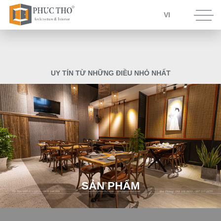
VI
U
Y
T
Í
N
T
Ừ
N
H
Ữ
N
G
Đ
I
Ề
U
N
H
Ỏ
N
H
Ấ
T
S
Ả
N
P
H
Ẩ
M